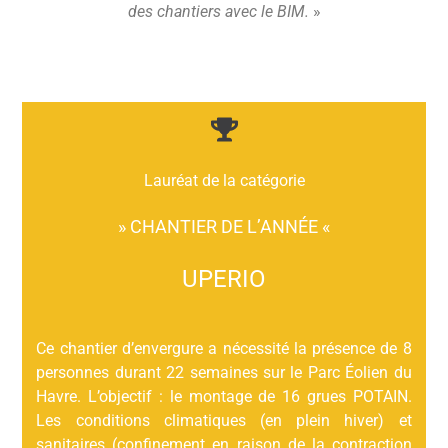
des chantiers avec le BIM
.
»
Lauréat de la catégorie
» CHANTIER DE L’ANNÉE «
UPERIO
Ce chantier d’envergure a nécessité la présence de 8
personnes durant 22 semaines sur le Parc Éolien du
Havre. L’objectif : le montage de 16 grues POTAIN.
Les conditions climatiques (en plein hiver) et
sanitaires (confinement en raison de la contraction