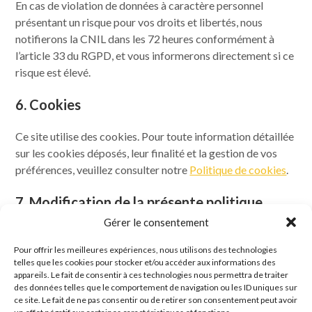
En cas de violation de données à caractère personnel
présentant un risque pour vos droits et libertés, nous
notifierons la CNIL dans les 72 heures conformément à
l’article 33 du RGPD, et vous informerons directement si ce
risque est élevé.
6. Cookies
Ce site utilise des cookies. Pour toute information détaillée
sur les cookies déposés, leur finalité et la gestion de vos
préférences, veuillez consulter notre
Politique de cookies
.
7. Modification de la présente politique
Gérer le consentement
Nous nous réservons le droit de modifier cette politique de
confidentialité à tout moment, notamment pour nous
Pour offrir les meilleures expériences, nous utilisons des technologies
telles que les cookies pour stocker et/ou accéder aux informations des
conformer à l’évolution de la réglementation. La date de
appareils. Le fait de consentir à ces technologies nous permettra de traiter
dernière mise à jour est indiquée en tête de document. Nous
des données telles que le comportement de navigation ou les ID uniques sur
vous invitons à la consulter régulièrement.
ce site. Le fait de ne pas consentir ou de retirer son consentement peut avoir