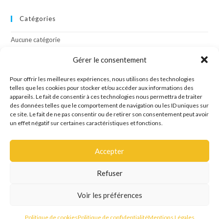
Catégories
Aucune catégorie
Gérer le consentement
Méta
Pour offrir les meilleures expériences, nous utilisons des technologies
telles que les cookies pour stocker et/ou accéder aux informations des
Connexion
appareils. Le fait de consentir à ces technologies nous permettra de traiter
Flux des publications
des données telles que le comportement de navigation ou les ID uniques sur
Flux des commentaires
ce site. Le fait de ne pas consentir ou de retirer son consentement peut avoir
Site de WordPress-FR
un effet négatif sur certaines caractéristiques et fonctions.
Accepter
Refuser
Site créé par l'agence de communication OCTAVE
Voir les préférences
Mentions Légales
Politique de confidentialité
Politique de cookies
Politique de cookies
Politique de confidentialité
Mentions Légales