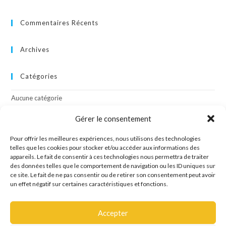
Commentaires Récents
Archives
Catégories
Aucune catégorie
Gérer le consentement
Méta
Pour offrir les meilleures expériences, nous utilisons des technologies
Connexion
telles que les cookies pour stocker et/ou accéder aux informations des
appareils. Le fait de consentir à ces technologies nous permettra de traiter
Flux des publications
des données telles que le comportement de navigation ou les ID uniques sur
Flux des commentaires
ce site. Le fait de ne pas consentir ou de retirer son consentement peut avoir
Site de WordPress-FR
un effet négatif sur certaines caractéristiques et fonctions.
Accepter