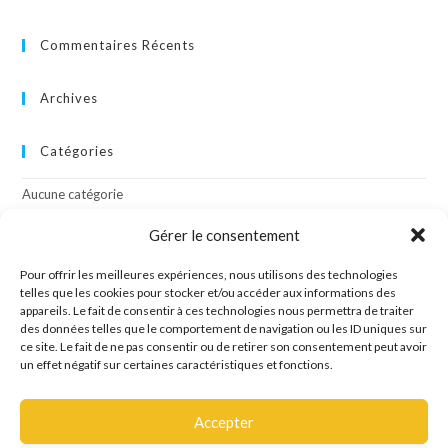
Commentaires Récents
Archives
Catégories
Aucune catégorie
Gérer le consentement
Méta
Pour offrir les meilleures expériences, nous utilisons des technologies
Connexion
telles que les cookies pour stocker et/ou accéder aux informations des
appareils. Le fait de consentir à ces technologies nous permettra de traiter
Flux des publications
des données telles que le comportement de navigation ou les ID uniques sur
Flux des commentaires
ce site. Le fait de ne pas consentir ou de retirer son consentement peut avoir
Site de WordPress-FR
un effet négatif sur certaines caractéristiques et fonctions.
Accepter