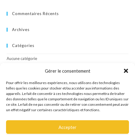
Commentaires Récents
Archives
Catégories
Aucune catégorie
Gérer le consentement
Méta
Pour offrir les meilleures expériences, nous utilisons des technologies
Connexion
telles que les cookies pour stocker et/ou accéder aux informations des
appareils. Le fait de consentir à ces technologies nous permettra de traiter
Flux des publications
des données telles que le comportement de navigation ou les ID uniques sur
Flux des commentaires
ce site. Le fait de ne pas consentir ou de retirer son consentement peut avoir
Site de WordPress-FR
un effet négatif sur certaines caractéristiques et fonctions.
Accepter