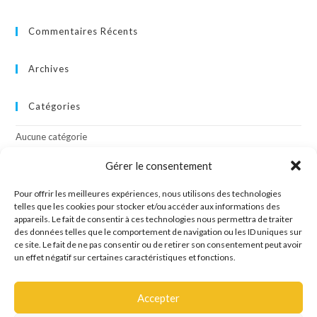
Commentaires Récents
Archives
Catégories
Aucune catégorie
Gérer le consentement
Méta
Pour offrir les meilleures expériences, nous utilisons des technologies
telles que les cookies pour stocker et/ou accéder aux informations des
Connexion
appareils. Le fait de consentir à ces technologies nous permettra de traiter
Flux des publications
des données telles que le comportement de navigation ou les ID uniques sur
Flux des commentaires
ce site. Le fait de ne pas consentir ou de retirer son consentement peut avoir
Site de WordPress-FR
un effet négatif sur certaines caractéristiques et fonctions.
Accepter