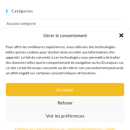
Catégories
Aucune catégorie
Gérer le consentement
Méta
Pour offrir les meilleures expériences, nous utilisons des technologies
telles que les cookies pour stocker et/ou accéder aux informations des
Connexion
appareils. Le fait de consentir à ces technologies nous permettra de traiter
Flux des publications
des données telles que le comportement de navigation ou les ID uniques sur
Flux des commentaires
ce site. Le fait de ne pas consentir ou de retirer son consentement peut avoir
Site de WordPress-FR
un effet négatif sur certaines caractéristiques et fonctions.
Accepter
Refuser
Site créé par l'agence de communication OCTAVE
Voir les préférences
Mentions Légales
Politique de confidentialité
Politique de cookies
Politique de cookies
Politique de confidentialité
Mentions Légales