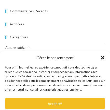
Commentaires Récents
Archives
Catégories
Aucune catégorie
Gérer le consentement
Méta
Pour offrir les meilleures expériences, nous utilisons des technologies
Connexion
telles que les cookies pour stocker et/ou accéder aux informations des
appareils. Le fait de consentir à ces technologies nous permettra de traiter
Flux des publications
des données telles que le comportement de navigation ou les ID uniques sur
Flux des commentaires
ce site. Le fait de ne pas consentir ou de retirer son consentement peut avoir
Site de WordPress-FR
un effet négatif sur certaines caractéristiques et fonctions.
Accepter