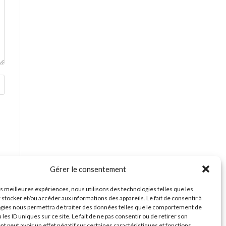
Gérer le consentement
les meilleures expériences, nous utilisons des technologies telles que les
 stocker et/ou accéder aux informations des appareils. Le fait de consentir à
gies nous permettra de traiter des données telles que le comportement de
 les ID uniques sur ce site. Le fait de ne pas consentir ou de retirer son
 peut avoir un effet négatif sur certaines caractéristiques et fonctions.