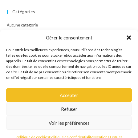
Catégories
Aucune catégorie
Gérer le consentement
Méta
Pour offrir les meilleures expériences, nous utilisons des technologies
telles que les cookies pour stocker et/ou accéder aux informations des
Connexion
appareils. Le fait de consentir à ces technologies nous permettra de traiter
Flux des publications
des données telles que le comportement de navigation ou les ID uniques sur
Flux des commentaires
ce site. Le fait de ne pas consentir ou de retirer son consentement peut avoir
Site de WordPress-FR
un effet négatif sur certaines caractéristiques et fonctions.
Accepter
Refuser
Site créé par l'agence de communication OCTAVE
Voir les préférences
Mentions Légales
Politique de confidentialité
Politique de cookies
Politique de cookies
Politique de confidentialité
Mentions Légales