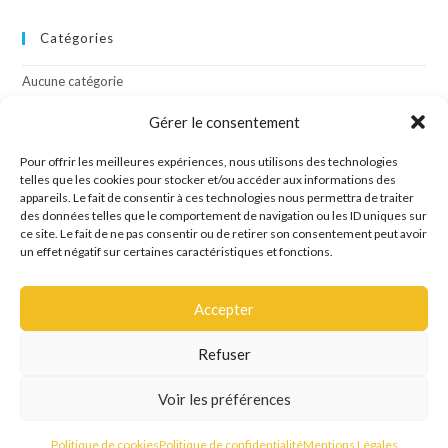
Catégories
Aucune catégorie
Gérer le consentement
Méta
Pour offrir les meilleures expériences, nous utilisons des technologies
telles que les cookies pour stocker et/ou accéder aux informations des
Connexion
appareils. Le fait de consentir à ces technologies nous permettra de traiter
Flux des publications
des données telles que le comportement de navigation ou les ID uniques sur
Flux des commentaires
ce site. Le fait de ne pas consentir ou de retirer son consentement peut avoir
Site de WordPress-FR
un effet négatif sur certaines caractéristiques et fonctions.
Accepter
Refuser
Site créé par l'agence de communication OCTAVE
Voir les préférences
Mentions Légales
Politique de confidentialité
Politique de cookies
Politique de cookies
Politique de confidentialité
Mentions Légales