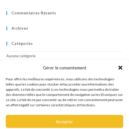
Commentaires Récents
Archives
Catégories
Aucune catégorie
Gérer le consentement
Méta
Pour offrir les meilleures expériences, nous utilisons des technologies
Connexion
telles que les cookies pour stocker et/ou accéder aux informations des
appareils. Le fait de consentir à ces technologies nous permettra de traiter
Flux des publications
des données telles que le comportement de navigation ou les ID uniques sur
Flux des commentaires
ce site. Le fait de ne pas consentir ou de retirer son consentement peut avoir
Site de WordPress-FR
un effet négatif sur certaines caractéristiques et fonctions.
Accepter