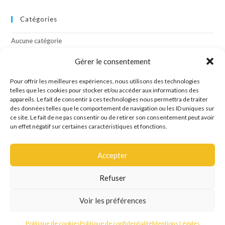
Catégories
Aucune catégorie
Gérer le consentement
Méta
Pour offrir les meilleures expériences, nous utilisons des technologies
telles que les cookies pour stocker et/ou accéder aux informations des
Connexion
appareils. Le fait de consentir à ces technologies nous permettra de traiter
Flux des publications
des données telles que le comportement de navigation ou les ID uniques sur
Flux des commentaires
ce site. Le fait de ne pas consentir ou de retirer son consentement peut avoir
Site de WordPress-FR
un effet négatif sur certaines caractéristiques et fonctions.
Accepter
Refuser
Site créé par l'agence de communication OCTAVE
Voir les préférences
Mentions Légales
Politique de confidentialité
Politique de cookies
Politique de cookies
Politique de confidentialité
Mentions Légales