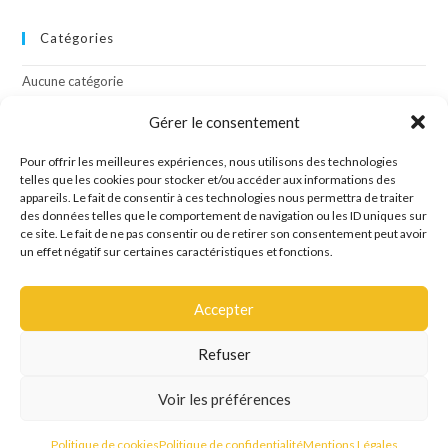
Catégories
Aucune catégorie
Gérer le consentement
Méta
Pour offrir les meilleures expériences, nous utilisons des technologies
telles que les cookies pour stocker et/ou accéder aux informations des
Connexion
appareils. Le fait de consentir à ces technologies nous permettra de traiter
Flux des publications
des données telles que le comportement de navigation ou les ID uniques sur
Flux des commentaires
ce site. Le fait de ne pas consentir ou de retirer son consentement peut avoir
Site de WordPress-FR
un effet négatif sur certaines caractéristiques et fonctions.
Accepter
Refuser
Site créé par l'agence de communication OCTAVE
Voir les préférences
Mentions Légales
Politique de confidentialité
Politique de cookies
Politique de cookies
Politique de confidentialité
Mentions Légales