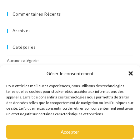
Commentaires Récents
Archives
Catégories
Aucune catégorie
Gérer le consentement
Méta
Pour offrir les meilleures expériences, nous utilisons des technologies
Connexion
telles que les cookies pour stocker et/ou accéder aux informations des
appareils. Le fait de consentir à ces technologies nous permettra de traiter
Flux des publications
des données telles que le comportement de navigation ou les ID uniques sur
Flux des commentaires
ce site. Le fait de ne pas consentir ou de retirer son consentement peut avoir
Site de WordPress-FR
un effet négatif sur certaines caractéristiques et fonctions.
Accepter