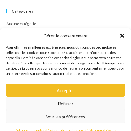
Catégories
Aucune catégorie
Gérer le consentement
Méta
Pour offrir les meilleures expériences, nous utilisons des technologies
telles que les cookies pour stocker et/ou accéder aux informations des
Connexion
appareils. Le fait de consentir à ces technologies nous permettra de traiter
Flux des publications
des données telles que le comportement de navigation ou les ID uniques sur
Flux des commentaires
ce site. Le fait de ne pas consentir ou de retirer son consentement peut avoir
Site de WordPress-FR
un effet négatif sur certaines caractéristiques et fonctions.
Accepter
Refuser
Site créé par l'agence de communication OCTAVE
Voir les préférences
Mentions Légales
Politique de confidentialité
Politique de cookies
Politique de cookies
Politique de confidentialité
Mentions Légales