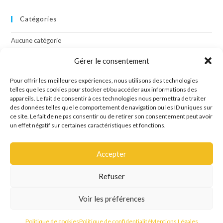
Catégories
Aucune catégorie
Gérer le consentement
Méta
Pour offrir les meilleures expériences, nous utilisons des technologies
telles que les cookies pour stocker et/ou accéder aux informations des
Connexion
appareils. Le fait de consentir à ces technologies nous permettra de traiter
Flux des publications
des données telles que le comportement de navigation ou les ID uniques sur
Flux des commentaires
ce site. Le fait de ne pas consentir ou de retirer son consentement peut avoir
Site de WordPress-FR
un effet négatif sur certaines caractéristiques et fonctions.
Accepter
Refuser
Site créé par l'agence de communication OCTAVE
Voir les préférences
Mentions Légales
Politique de confidentialité
Politique de cookies
Politique de cookies
Politique de confidentialité
Mentions Légales