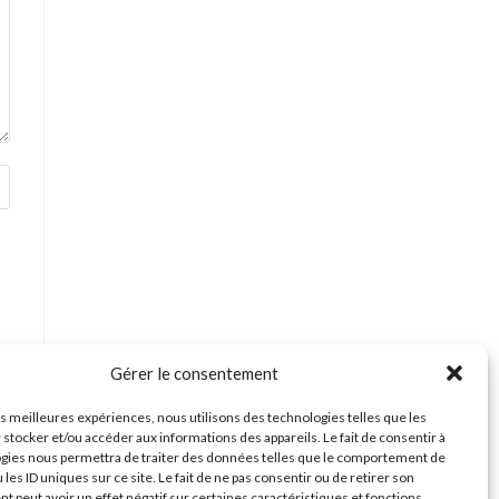
Gérer le consentement
les meilleures expériences, nous utilisons des technologies telles que les
 stocker et/ou accéder aux informations des appareils. Le fait de consentir à
gies nous permettra de traiter des données telles que le comportement de
 les ID uniques sur ce site. Le fait de ne pas consentir ou de retirer son
 peut avoir un effet négatif sur certaines caractéristiques et fonctions.