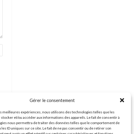
Gérer le consentement
les meilleures expériences, nous utilisons des technologies telles que les
 stocker et/ou accéder aux informations des appareils. Le fait de consentir à
gies nous permettra de traiter des données telles que le comportement de
 les ID uniques sur ce site. Le fait de ne pas consentir ou de retirer son
 peut avoir un effet négatif sur certaines caractéristiques et fonctions.