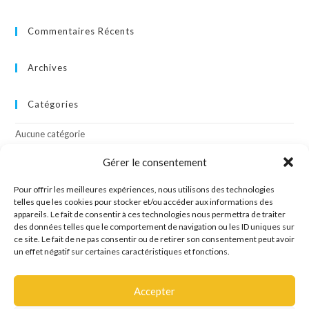
Commentaires Récents
Archives
Catégories
Aucune catégorie
Gérer le consentement
Méta
Pour offrir les meilleures expériences, nous utilisons des technologies
Connexion
telles que les cookies pour stocker et/ou accéder aux informations des
appareils. Le fait de consentir à ces technologies nous permettra de traiter
Flux des publications
des données telles que le comportement de navigation ou les ID uniques sur
Flux des commentaires
ce site. Le fait de ne pas consentir ou de retirer son consentement peut avoir
Site de WordPress-FR
un effet négatif sur certaines caractéristiques et fonctions.
Accepter