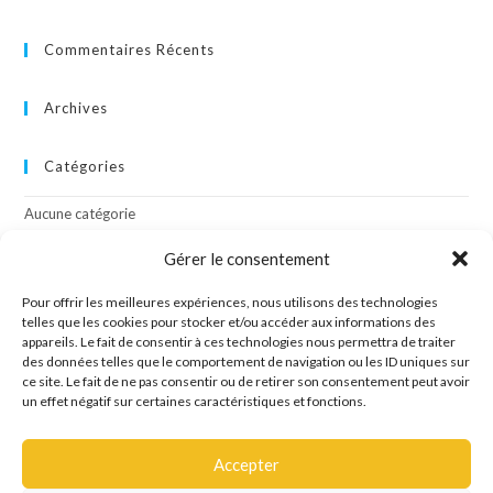
Commentaires Récents
Archives
Catégories
Aucune catégorie
Gérer le consentement
Méta
Pour offrir les meilleures expériences, nous utilisons des technologies
Connexion
telles que les cookies pour stocker et/ou accéder aux informations des
appareils. Le fait de consentir à ces technologies nous permettra de traiter
Flux des publications
des données telles que le comportement de navigation ou les ID uniques sur
Flux des commentaires
ce site. Le fait de ne pas consentir ou de retirer son consentement peut avoir
Site de WordPress-FR
un effet négatif sur certaines caractéristiques et fonctions.
Accepter