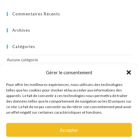
Commentaires Récents
Archives
Catégories
Aucune catégorie
Gérer le consentement
Méta
Pour offrir les meilleures expériences, nous utilisons des technologies
Connexion
telles que les cookies pour stocker et/ou accéder aux informations des
appareils. Le fait de consentir à ces technologies nous permettra de traiter
Flux des publications
des données telles que le comportement de navigation ou les ID uniques sur
Flux des commentaires
ce site. Le fait de ne pas consentir ou de retirer son consentement peut avoir
Site de WordPress-FR
un effet négatif sur certaines caractéristiques et fonctions.
Accepter