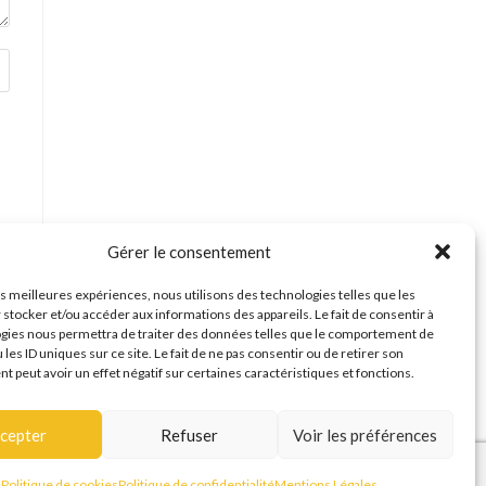
Gérer le consentement
les meilleures expériences, nous utilisons des technologies telles que les
 stocker et/ou accéder aux informations des appareils. Le fait de consentir à
gies nous permettra de traiter des données telles que le comportement de
 les ID uniques sur ce site. Le fait de ne pas consentir ou de retirer son
 peut avoir un effet négatif sur certaines caractéristiques et fonctions.
cepter
Refuser
Voir les préférences
Politique de cookies
Politique de confidentialité
Mentions Légales