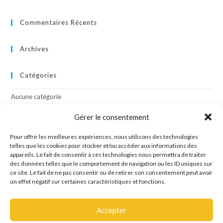
Commentaires Récents
Archives
Catégories
Aucune catégorie
Gérer le consentement
Méta
Pour offrir les meilleures expériences, nous utilisons des technologies
Connexion
telles que les cookies pour stocker et/ou accéder aux informations des
appareils. Le fait de consentir à ces technologies nous permettra de traiter
Flux des publications
des données telles que le comportement de navigation ou les ID uniques sur
Flux des commentaires
ce site. Le fait de ne pas consentir ou de retirer son consentement peut avoir
Site de WordPress-FR
un effet négatif sur certaines caractéristiques et fonctions.
Accepter