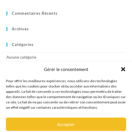
Commentaires Récents
Archives
Catégories
Aucune catégorie
Gérer le consentement
Méta
Pour offrir les meilleures expériences, nous utilisons des technologies
Connexion
telles que les cookies pour stocker et/ou accéder aux informations des
appareils. Le fait de consentir à ces technologies nous permettra de traiter
Flux des publications
des données telles que le comportement de navigation ou les ID uniques sur
Flux des commentaires
ce site. Le fait de ne pas consentir ou de retirer son consentement peut avoir
Site de WordPress-FR
un effet négatif sur certaines caractéristiques et fonctions.
Accepter