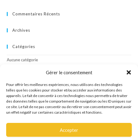
Commentaires Récents
Archives
Catégories
Aucune catégorie
Gérer le consentement
Méta
Pour offrir les meilleures expériences, nous utilisons des technologies
Connexion
telles que les cookies pour stocker et/ou accéder aux informations des
appareils. Le fait de consentir à ces technologies nous permettra de traiter
Flux des publications
des données telles que le comportement de navigation ou les ID uniques sur
Flux des commentaires
ce site. Le fait de ne pas consentir ou de retirer son consentement peut avoir
Site de WordPress-FR
un effet négatif sur certaines caractéristiques et fonctions.
Accepter