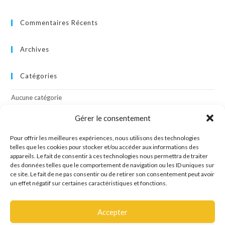
Commentaires Récents
Archives
Catégories
Aucune catégorie
Gérer le consentement
Méta
Pour offrir les meilleures expériences, nous utilisons des technologies
Connexion
telles que les cookies pour stocker et/ou accéder aux informations des
appareils. Le fait de consentir à ces technologies nous permettra de traiter
Flux des publications
des données telles que le comportement de navigation ou les ID uniques sur
Flux des commentaires
ce site. Le fait de ne pas consentir ou de retirer son consentement peut avoir
Site de WordPress-FR
un effet négatif sur certaines caractéristiques et fonctions.
Accepter