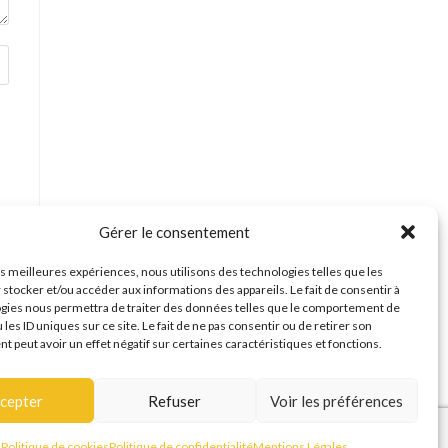
Gérer le consentement
les meilleures expériences, nous utilisons des technologies telles que les
 stocker et/ou accéder aux informations des appareils. Le fait de consentir à
gies nous permettra de traiter des données telles que le comportement de
 les ID uniques sur ce site. Le fait de ne pas consentir ou de retirer son
 peut avoir un effet négatif sur certaines caractéristiques et fonctions.
cepter
Refuser
Voir les préférences
Politique de cookies
Politique de confidentialité
Mentions Légales