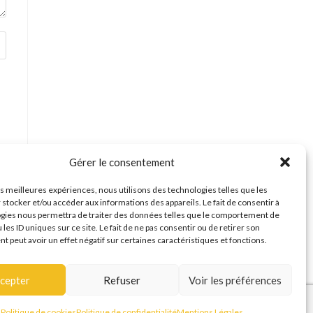
Gérer le consentement
les meilleures expériences, nous utilisons des technologies telles que les
 stocker et/ou accéder aux informations des appareils. Le fait de consentir à
gies nous permettra de traiter des données telles que le comportement de
 les ID uniques sur ce site. Le fait de ne pas consentir ou de retirer son
 peut avoir un effet négatif sur certaines caractéristiques et fonctions.
cepter
Refuser
Voir les préférences
Politique de cookies
Politique de confidentialité
Mentions Légales