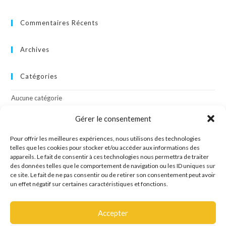
Commentaires Récents
Archives
Catégories
Aucune catégorie
Gérer le consentement
Méta
Pour offrir les meilleures expériences, nous utilisons des technologies
Connexion
telles que les cookies pour stocker et/ou accéder aux informations des
appareils. Le fait de consentir à ces technologies nous permettra de traiter
Flux des publications
des données telles que le comportement de navigation ou les ID uniques sur
Flux des commentaires
ce site. Le fait de ne pas consentir ou de retirer son consentement peut avoir
Site de WordPress-FR
un effet négatif sur certaines caractéristiques et fonctions.
Accepter