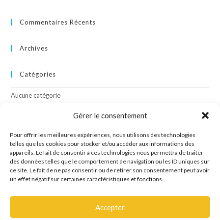
Commentaires Récents
Archives
Catégories
Aucune catégorie
Gérer le consentement
Méta
Pour offrir les meilleures expériences, nous utilisons des technologies
Connexion
telles que les cookies pour stocker et/ou accéder aux informations des
appareils. Le fait de consentir à ces technologies nous permettra de traiter
Flux des publications
des données telles que le comportement de navigation ou les ID uniques sur
Flux des commentaires
ce site. Le fait de ne pas consentir ou de retirer son consentement peut avoir
Site de WordPress-FR
un effet négatif sur certaines caractéristiques et fonctions.
Accepter