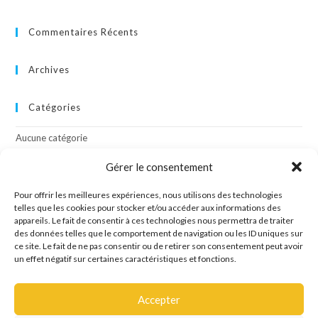
Commentaires Récents
Archives
Catégories
Aucune catégorie
Gérer le consentement
Méta
Pour offrir les meilleures expériences, nous utilisons des technologies
Connexion
telles que les cookies pour stocker et/ou accéder aux informations des
appareils. Le fait de consentir à ces technologies nous permettra de traiter
Flux des publications
des données telles que le comportement de navigation ou les ID uniques sur
Flux des commentaires
ce site. Le fait de ne pas consentir ou de retirer son consentement peut avoir
Site de WordPress-FR
un effet négatif sur certaines caractéristiques et fonctions.
Accepter