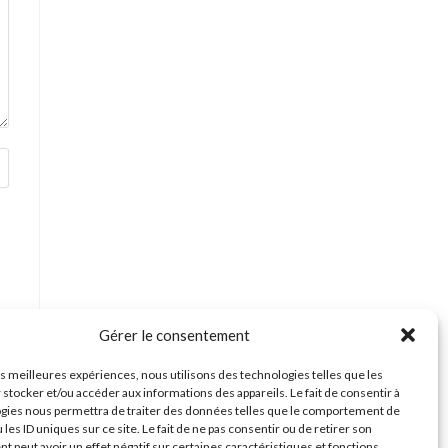
Gérer le consentement
les meilleures expériences, nous utilisons des technologies telles que les
 stocker et/ou accéder aux informations des appareils. Le fait de consentir à
gies nous permettra de traiter des données telles que le comportement de
 les ID uniques sur ce site. Le fait de ne pas consentir ou de retirer son
 peut avoir un effet négatif sur certaines caractéristiques et fonctions.