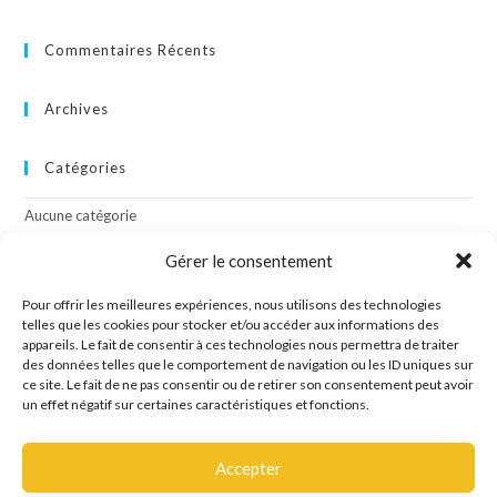
Commentaires Récents
Archives
Catégories
Aucune catégorie
Gérer le consentement
Méta
Pour offrir les meilleures expériences, nous utilisons des technologies
Connexion
telles que les cookies pour stocker et/ou accéder aux informations des
appareils. Le fait de consentir à ces technologies nous permettra de traiter
Flux des publications
des données telles que le comportement de navigation ou les ID uniques sur
Flux des commentaires
ce site. Le fait de ne pas consentir ou de retirer son consentement peut avoir
Site de WordPress-FR
un effet négatif sur certaines caractéristiques et fonctions.
Accepter