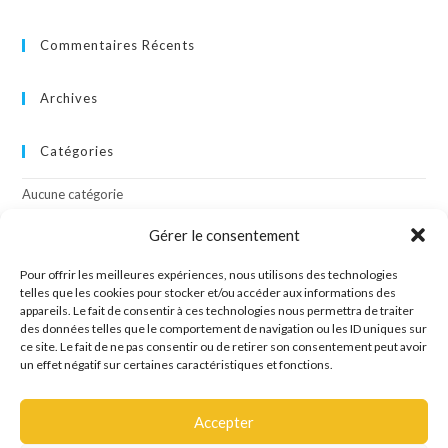
Commentaires Récents
Archives
Catégories
Aucune catégorie
Gérer le consentement
Méta
Pour offrir les meilleures expériences, nous utilisons des technologies
Connexion
telles que les cookies pour stocker et/ou accéder aux informations des
appareils. Le fait de consentir à ces technologies nous permettra de traiter
Flux des publications
des données telles que le comportement de navigation ou les ID uniques sur
Flux des commentaires
ce site. Le fait de ne pas consentir ou de retirer son consentement peut avoir
Site de WordPress-FR
un effet négatif sur certaines caractéristiques et fonctions.
Accepter