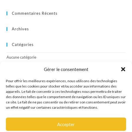
Commentaires Récents
Archives
Catégories
Aucune catégorie
Gérer le consentement
Méta
Pour offrir les meilleures expériences, nous utilisons des technologies
Connexion
telles que les cookies pour stocker et/ou accéder aux informations des
appareils. Le fait de consentir à ces technologies nous permettra de traiter
Flux des publications
des données telles que le comportement de navigation ou les ID uniques sur
Flux des commentaires
ce site. Le fait de ne pas consentir ou de retirer son consentement peut avoir
Site de WordPress-FR
un effet négatif sur certaines caractéristiques et fonctions.
Accepter