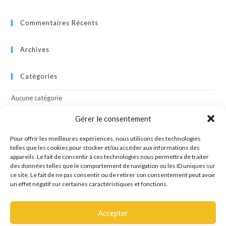
Commentaires Récents
Archives
Catégories
Aucune catégorie
Gérer le consentement
Méta
Pour offrir les meilleures expériences, nous utilisons des technologies
Connexion
telles que les cookies pour stocker et/ou accéder aux informations des
appareils. Le fait de consentir à ces technologies nous permettra de traiter
Flux des publications
des données telles que le comportement de navigation ou les ID uniques sur
Flux des commentaires
ce site. Le fait de ne pas consentir ou de retirer son consentement peut avoir
Site de WordPress-FR
un effet négatif sur certaines caractéristiques et fonctions.
Accepter