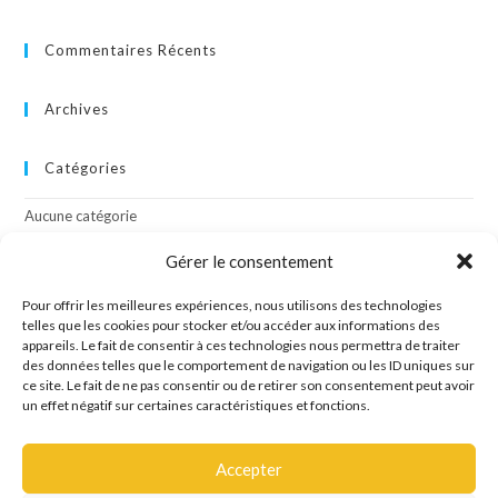
Commentaires Récents
Archives
Catégories
Aucune catégorie
Gérer le consentement
Méta
Pour offrir les meilleures expériences, nous utilisons des technologies
Connexion
telles que les cookies pour stocker et/ou accéder aux informations des
appareils. Le fait de consentir à ces technologies nous permettra de traiter
Flux des publications
des données telles que le comportement de navigation ou les ID uniques sur
Flux des commentaires
ce site. Le fait de ne pas consentir ou de retirer son consentement peut avoir
Site de WordPress-FR
un effet négatif sur certaines caractéristiques et fonctions.
Accepter