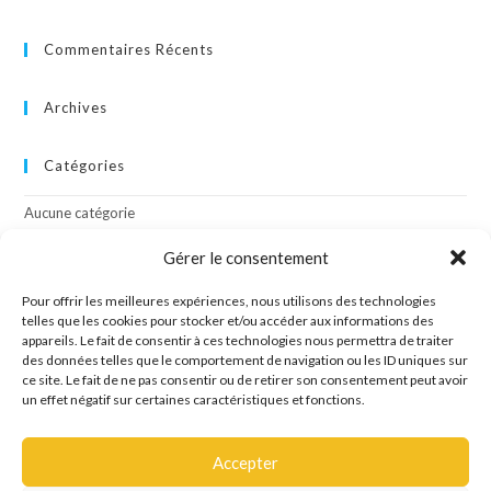
Commentaires Récents
Archives
Catégories
Aucune catégorie
Gérer le consentement
Méta
Pour offrir les meilleures expériences, nous utilisons des technologies
Connexion
telles que les cookies pour stocker et/ou accéder aux informations des
appareils. Le fait de consentir à ces technologies nous permettra de traiter
Flux des publications
des données telles que le comportement de navigation ou les ID uniques sur
Flux des commentaires
ce site. Le fait de ne pas consentir ou de retirer son consentement peut avoir
Site de WordPress-FR
un effet négatif sur certaines caractéristiques et fonctions.
Accepter