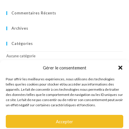
Commentaires Récents
Archives
Catégories
Aucune catégorie
Gérer le consentement
Méta
Pour offrir les meilleures expériences, nous utilisons des technologies
Connexion
telles que les cookies pour stocker et/ou accéder aux informations des
appareils. Le fait de consentir à ces technologies nous permettra de traiter
Flux des publications
des données telles que le comportement de navigation ou les ID uniques sur
Flux des commentaires
ce site. Le fait de ne pas consentir ou de retirer son consentement peut avoir
Site de WordPress-FR
un effet négatif sur certaines caractéristiques et fonctions.
Accepter