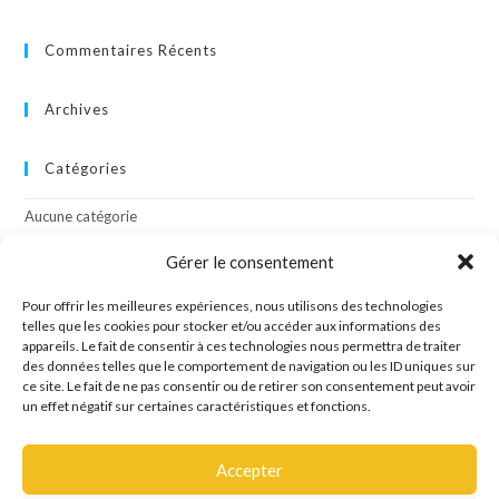
Commentaires Récents
Archives
Catégories
Aucune catégorie
Gérer le consentement
Méta
Pour offrir les meilleures expériences, nous utilisons des technologies
telles que les cookies pour stocker et/ou accéder aux informations des
Connexion
appareils. Le fait de consentir à ces technologies nous permettra de traiter
Flux des publications
des données telles que le comportement de navigation ou les ID uniques sur
Flux des commentaires
ce site. Le fait de ne pas consentir ou de retirer son consentement peut avoir
Site de WordPress-FR
un effet négatif sur certaines caractéristiques et fonctions.
Accepter