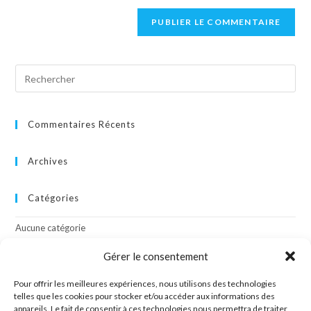
Commentaires Récents
Archives
Catégories
Aucune catégorie
Gérer le consentement
Méta
Pour offrir les meilleures expériences, nous utilisons des technologies
telles que les cookies pour stocker et/ou accéder aux informations des
Connexion
appareils. Le fait de consentir à ces technologies nous permettra de traiter
Flux des publications