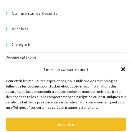
Commentaires Récents
Archives
Catégories
Aucune catégorie
Gérer le consentement
Méta
Pour offrir les meilleures expériences, nous utilisons des technologies
Connexion
telles que les cookies pour stocker et/ou accéder aux informations des
appareils. Le fait de consentir à ces technologies nous permettra de traiter
Flux des publications
des données telles que le comportement de navigation ou les ID uniques sur
Flux des commentaires
ce site. Le fait de ne pas consentir ou de retirer son consentement peut avoir
Site de WordPress-FR
un effet négatif sur certaines caractéristiques et fonctions.
Accepter