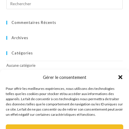
Commentaires Récents
Archives
Catégories
Aucune catégorie
Gérer le consentement
Méta
Pour offrir les meilleures expériences, nous utilisons des technologies
telles que les cookies pour stocker et/ou accéder aux informations des
Connexion
appareils. Le fait de consentir à ces technologies nous permettra de traiter
Flux des publications
des données telles que le comportement de navigation ou les ID uniques sur
Flux des commentaires
ce site. Le fait de ne pas consentir ou de retirer son consentement peut avoir
Site de WordPress-FR
un effet négatif sur certaines caractéristiques et fonctions.