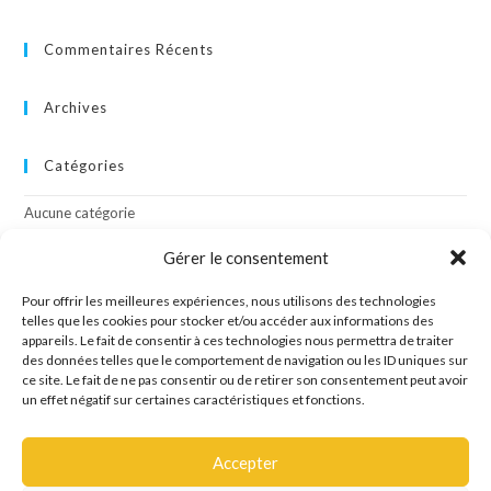
Commentaires Récents
Archives
Catégories
Aucune catégorie
Gérer le consentement
Méta
Pour offrir les meilleures expériences, nous utilisons des technologies
Connexion
telles que les cookies pour stocker et/ou accéder aux informations des
appareils. Le fait de consentir à ces technologies nous permettra de traiter
Flux des publications
des données telles que le comportement de navigation ou les ID uniques sur
Flux des commentaires
ce site. Le fait de ne pas consentir ou de retirer son consentement peut avoir
Site de WordPress-FR
un effet négatif sur certaines caractéristiques et fonctions.
Accepter