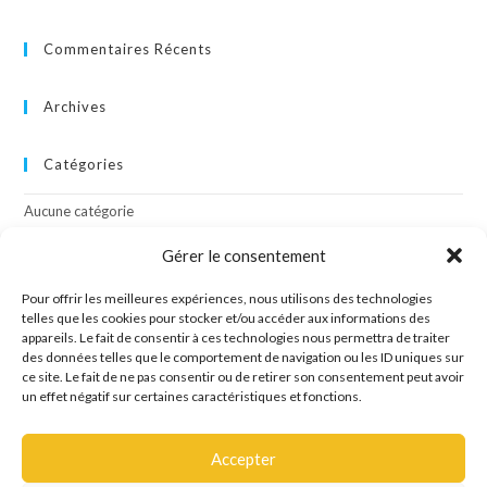
Commentaires Récents
Archives
Catégories
Aucune catégorie
Gérer le consentement
Méta
Pour offrir les meilleures expériences, nous utilisons des technologies
Connexion
telles que les cookies pour stocker et/ou accéder aux informations des
appareils. Le fait de consentir à ces technologies nous permettra de traiter
Flux des publications
des données telles que le comportement de navigation ou les ID uniques sur
Flux des commentaires
ce site. Le fait de ne pas consentir ou de retirer son consentement peut avoir
Site de WordPress-FR
un effet négatif sur certaines caractéristiques et fonctions.
Accepter