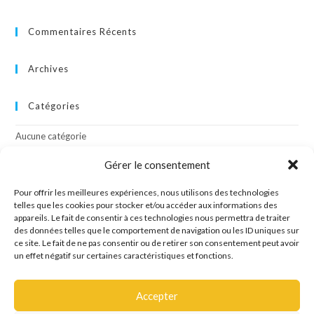
Commentaires Récents
Archives
Catégories
Aucune catégorie
Gérer le consentement
Méta
Pour offrir les meilleures expériences, nous utilisons des technologies
Connexion
telles que les cookies pour stocker et/ou accéder aux informations des
appareils. Le fait de consentir à ces technologies nous permettra de traiter
Flux des publications
des données telles que le comportement de navigation ou les ID uniques sur
Flux des commentaires
ce site. Le fait de ne pas consentir ou de retirer son consentement peut avoir
Site de WordPress-FR
un effet négatif sur certaines caractéristiques et fonctions.
Accepter